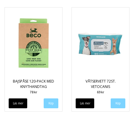
BAJSPÅSE 120-PACK MED
VÅTSERVETT 72ST.
KNYTHANDTAG
VETOCANIS
78 kr
69 kr
Läs mer
Läs mer