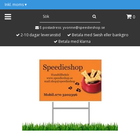
Inkl. moms
▾
0
E-postadress:
yvonne@speedieshop.se
2-10 dagar leveranstid
Betala med Swish eller bankgiro
Betala med klarna