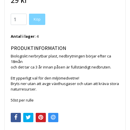
29 kr
Köp
Antal i lager:
4
PRODUKTINFORMATION
Biologiskt nerbrytbar plast, nedbrytningen börjar efter ca
18mån
och det tar ca 3 år innan påsen är fullständigt nedbruten.
Ett ypperligt val för den miljömedvetne!
Bryts ner utan att avge växthusgaser och utan att kräva stora
naturresurser.
50st per rulle