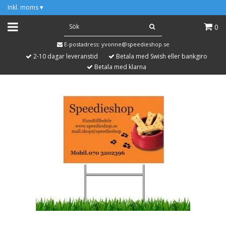
Inkl. moms
▾
0
E-postadress:
yvonne@speedieshop.se
2-10 dagar leveranstid
Betala med Swish eller bankgiro
Betala med klarna