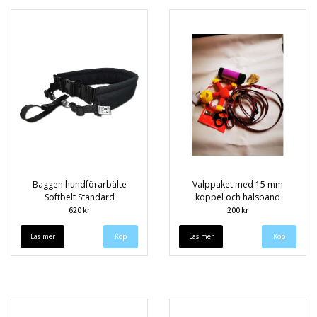
Baggen hundförarbälte
Valppaket med 15 mm
Softbelt Standard
koppel och halsband
620 kr
200 kr
Läs mer
Köp
Läs mer
Köp