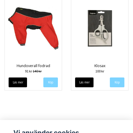
Hundoverall fodrad
Klosax
91 kr
140 kr
100 kr
Läs mer
Köp
Läs mer
Vi använder cookies