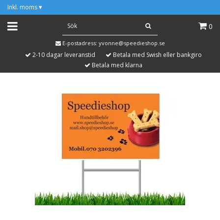
Inkl. moms
▾
0
E-postadress:
yvonne@speedieshop.se
2-10 dagar leveranstid
Betala med Swish eller bankgiro
Betala med klarna