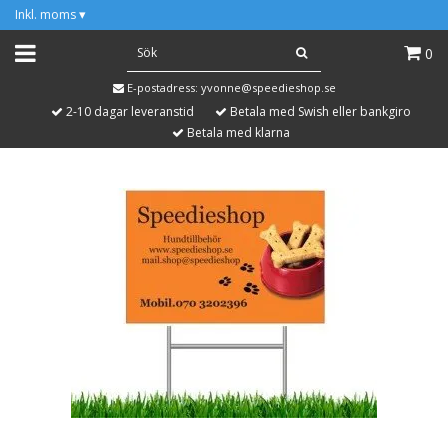
Inkl. moms
▾
0
E-postadress:
yvonne@speedieshop.se
2-10 dagar leveranstid
Betala med Swish eller bankgiro
Betala med klarna