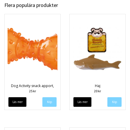
Flera populära produkter
Dog Activity snack apport,
Haj
25 kr
20 kr
Läs mer
Läs mer