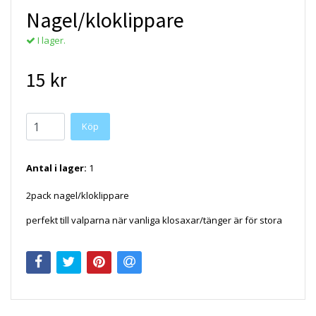
Nagel/kloklippare
I lager.
15 kr
Köp
Antal i lager:
1
2pack nagel/kloklippare
perfekt till valparna när vanliga klosaxar/tänger är för stora