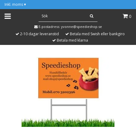
Inkl. moms
▾
0
E-postadress:
yvonne@speedieshop.se
2-10 dagar leveranstid
Betala med Swish eller bankgiro
Betala med klarna