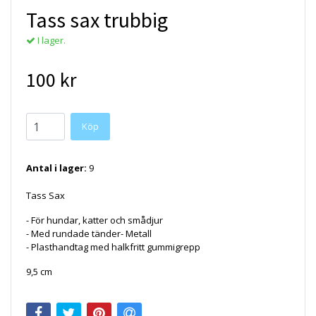
Tass sax trubbig
I lager.
100 kr
Köp
Antal i lager:
9
Tass Sax
-
För hundar, katter och smådjur
- Med rundade tänder- Metall
- Plasthandtag med halkfritt gummigrepp
9,5 cm