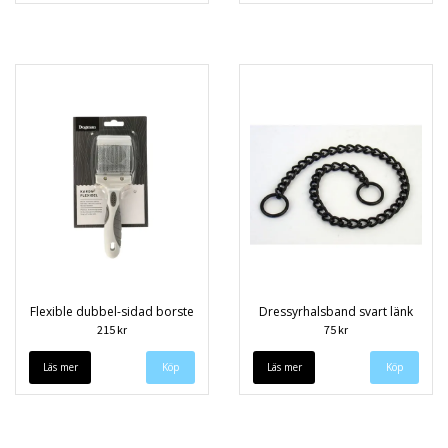
Flexible dubbel-sidad borste
Dressyrhalsband svart länk
215 kr
75 kr
Läs mer
Läs mer
Köp