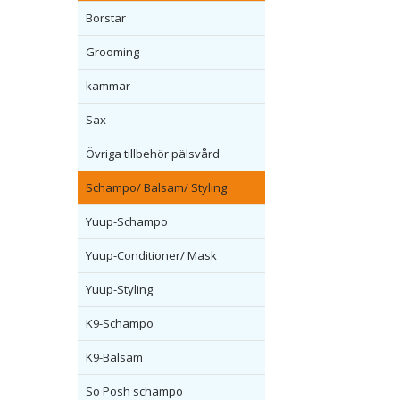
Borstar
Grooming
kammar
Sax
Övriga tillbehör pälsvård
Schampo/ Balsam/ Styling
Yuup-Schampo
Yuup-Conditioner/ Mask
Yuup-Styling
K9-Schampo
K9-Balsam
So Posh schampo