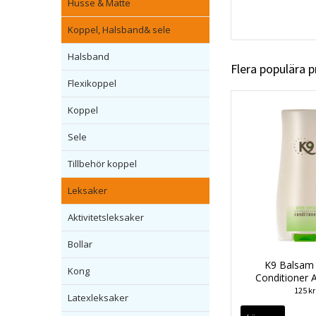
Husse & Matte
Koppel, Halsband& sele
Halsband
Flera populära 
Flexikoppel
Koppel
Sele
Tillbehör koppel
Leksaker
Aktivitetsleksaker
Bollar
K9 Balsam
Kong
Conditioner 
125 kr
Latexleksaker