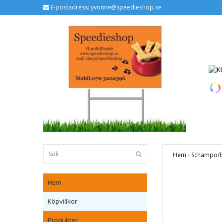
E-postadress:
yvonne@speedieshop.se
Hem
›
Schampo/Ba
Hem
Köpvillkor
Produkter