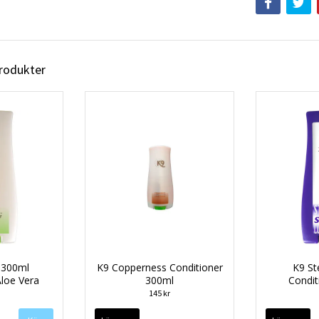
produkter
 300ml
K9 Copperness Conditioner
K9 Ste
Aloe Vera
300ml
Condit
145 kr