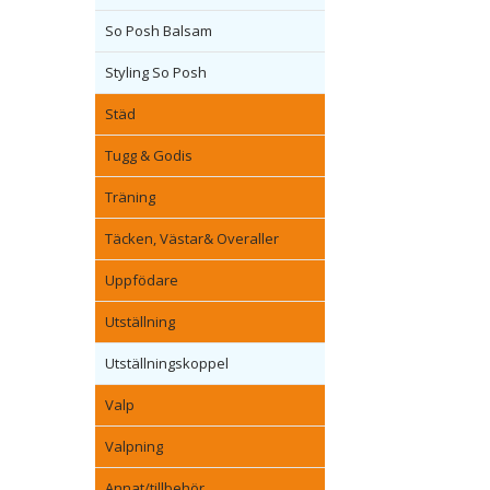
So Posh Balsam
Styling So Posh
Städ
Tugg & Godis
Träning
Täcken, Västar& Overaller
Uppfödare
Utställning
Utställningskoppel
Valp
Valpning
Annat/tillbehör