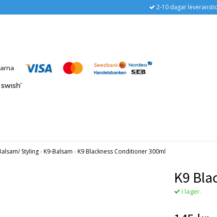
2-10 dagar leveransti
lsam/ Styling
›
K9-Balsam
›
K9 Blackness Conditioner 300ml
K9 Bla
I lager.