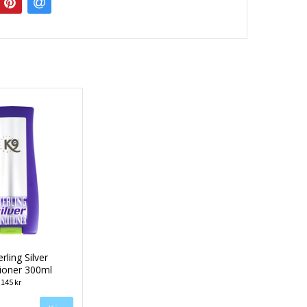
rling Silver
ioner 300ml
145 kr