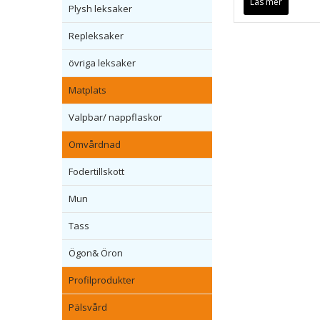
Läs mer
Plysh leksaker
Repleksaker
övriga leksaker
Matplats
Valpbar/ nappflaskor
Omvårdnad
Fodertillskott
Mun
Tass
Ögon& Öron
Profilprodukter
Pälsvård