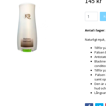
145 kr
K
Antal i lager:
Naturligt mjuk,
Tillför 
Pälsen 
Antista
Blacknes
conditi
Tillför 
Pälsen 
samt op
Den är 
hud och 
Långvari