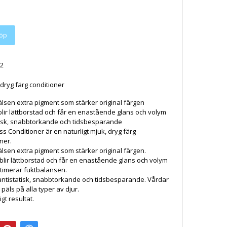
öp
2
 dryg färg conditioner
pälsen extra pigment som stärker original färgen
blir lättborstad och får en enastående glans och volym
tisk, snabbtorkande och tidsbesparande
s Conditioner är en naturligt mjuk, dryg färg
oner.
pälsen extra pigment som stärker original färgen.
blir lättborstad och får en enastående glans och volym
timerar fuktbalansen.
antistatisk, snabbtorkande och tidsbesparande. Vårdar
päls på alla typer av djur.
gt resultat.