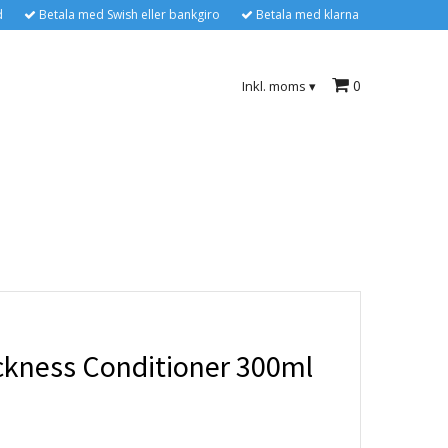
d
Betala med Swish eller bankgiro
Betala med klarna
0
Inkl. moms
▾
ckness Conditioner 300ml