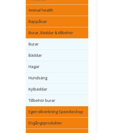
Animal health
Bajspåsar
Burar, Bäddar & tillbehör
Burar
Bäddar
Hagar
Hundsäng
Kylbäddar
Tillbehör burar
Egen tillverkning Speedieshop
Engångsprodukter