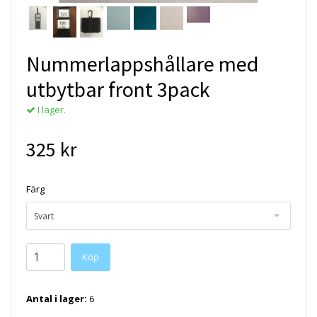
Nummerlappshållare med
utbytbar front 3pack
I lager.
325 kr
Färg
Svart
Köp
Antal i lager:
6